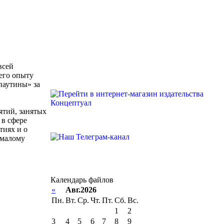
всей
 его опыту
паутины» за
ятий, занятых
 в сфере
тиях и о
 малому
Календарь файлов
«
Авг.2026
Пн.
Вт.
Ср.
Чт.
Пт.
Сб.
Вс.
1
2
3
4
5
6
7
8
9