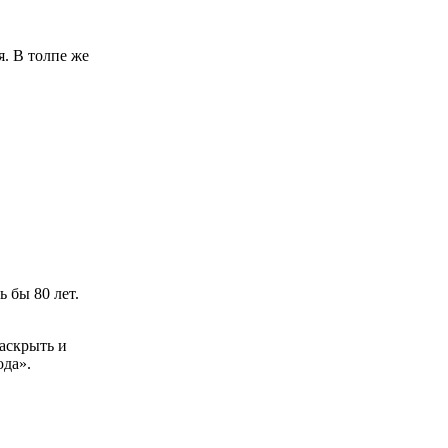
. В толпе же
 бы 80 лет.
аскрыть и
ода».