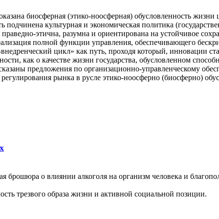
казана биосферная (этико-ноосферная) обусловленность жизни 
 подчинена культурная и экономическая политика (государстве
— праведно-этична, разумна и ориентирована на устойчивое сохр
реализация полной функции управления, обеспечивающего бескр
-внедренческий цикл» как путь, проходя который, инновации ст
ости, как о качестве жизни государства, обусловленном способ
сказаны предложения по организационно-управленческому обе
 регулирования рынка в русле этико-ноосферно (биосферно) обу
х
ая брошюра о влиянии алкоголя на организм человека и благопо
сть трезвого образа жизни и активной социальной позиции.