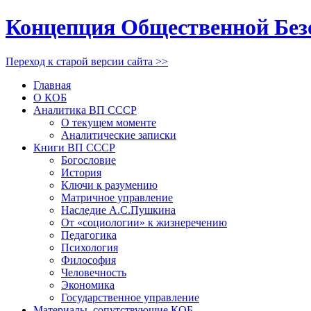
Концепция Общественной Без
Переход к старой версии сайта >>
Главная
О КОБ
Аналитика ВП СССР
О текущем моменте
Аналитические записки
Книги ВП СССР
Богословие
История
Ключи к разумению
Матричное управление
Наследие А.С.Пушкина
От «социологии» к жизнеречению
Педагогика
Психология
Философия
Человечность
Экономика
Государственное управление
Материалы, сопутствующие КОБ