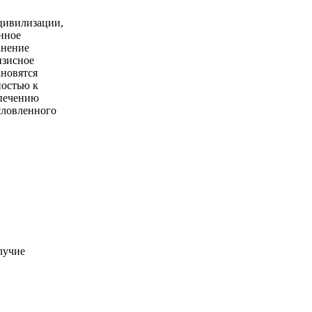
цивилизации,
нное
анение
изисное
ановятся
ностью к
спечению
словленного
лучие