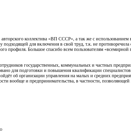
авторского коллектива «ВП СССР», а так же с использованием 
у подходящей для включения в свой труд, т.к. не противоречила
ного профиля. Большое спасибо всем пользователям «всемирной 
сотрудников государственных, коммунальных и частных предпри
зовано для подготовки и повышения квалификации специалистов
пойдёт об организации управления на малых и средних предприя
сти вообще и предпринимательства, в частности, позволяющей
о