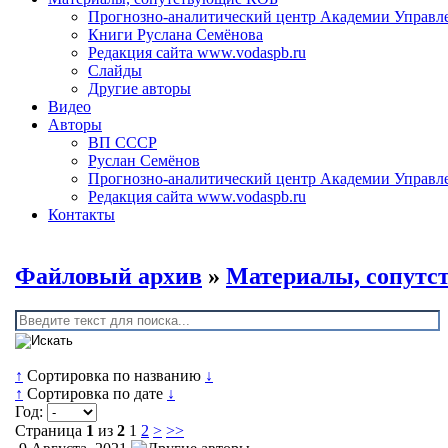
Прогнозно-аналитический центр Академии Управл
Книги Руслана Семёнова
Редакция сайта www.vodaspb.ru
Слайды
Другие авторы
Видео
Авторы
ВП СССР
Руслан Семёнов
Прогнозно-аналитический центр Академии Управл
Редакция сайта www.vodaspb.ru
Контакты
Файловый архив
»
Материалы, сопут
↑
Сортировка по названию
↓
↑
Сортировка по дате
↓
Год:
Страница
1
из
2
1
2
>
>>